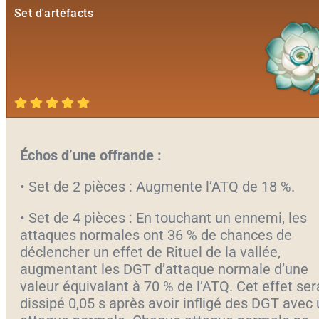
Set d'artéfacts
Échos d’une offrande :
• Set de 2 pièces : Augmente l’ATQ de 18 %.
• Set de 4 pièces : En touchant un ennemi, les
attaques normales ont 36 % de chances de
déclencher un effet de Rituel de la vallée,
augmentant les DGT d’attaque normale d’une
valeur équivalant à 70 % de l’ATQ. Cet effet ser
dissipé 0,05 s après avoir infligé des DGT avec