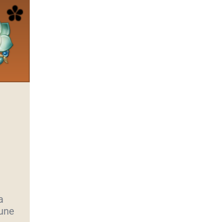
a
 une