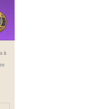
s à
les