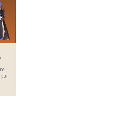
s
ore
 par