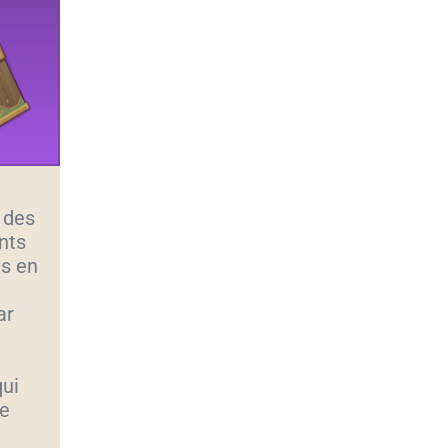
 des
nts
és en
ar
qui
ce