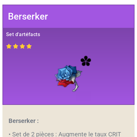
Berserker
Set d'artéfacts
Berserker :
• Set de 2 pièces : Augmente le taux CRIT