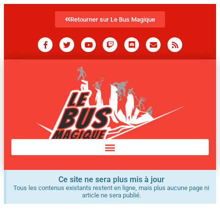
Retourner sur Le Bus Magique
Ce site ne sera plus mis à jour
Tous les contenus existants restent en ligne, mais plus aucune page ni
article ne sera publié.