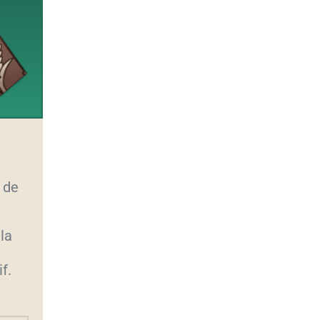
 de
la
f.