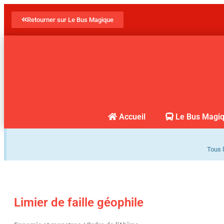
Retourner sur Le Bus Magique
Accueil
Le Bus Magi
Tous l
Limier de faille géophile