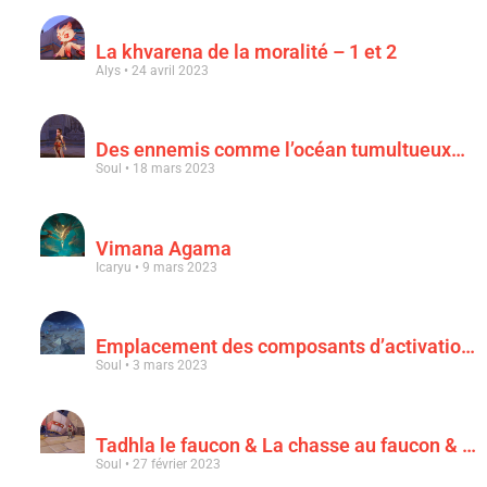
La khvarena de la moralité – 1 et 2
Alys
24 avril 2023
Des ennemis comme l’océan tumultueux…
Soul
18 mars 2023
Vimana Agama
Icaryu
9 mars 2023
Emplacement des composants d’activation & « Au clair de la lune rouge sang »
Soul
3 mars 2023
Tadhla le faucon & La chasse au faucon & Le faucon déchu
Soul
27 février 2023