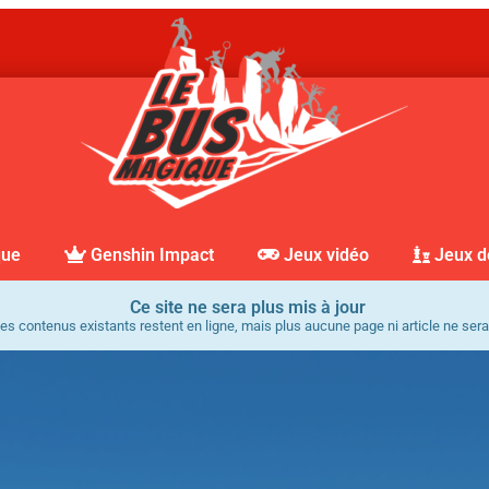
que
Genshin Impact
Jeux vidéo
Jeux d
Ce site ne sera plus mis à jour
es contenus existants restent en ligne, mais plus aucune page ni article ne sera