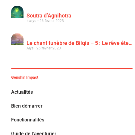
Soutra d’Agnihotra
Icaryu
26 février 2023
Le chant funèbre de Bilqis – 5 : Le rêve éternel d’une luxuriance épanouie
Alys
26 février 2023
Genshin Impact
Actualités
Bien démarrer
Fonctionnalités
Guide de l’aventurier