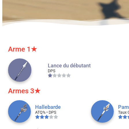
Arme 1★
Lance du débutant
DPS
Armes 3★
Hallebarde
Pamp
ATQ% • DPS
Taux 