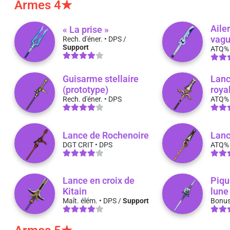
Armes 4★
Aile
« La prise »
vag
Rech. d'éner. • DPS /
Support
ATQ% 
Guisarme stellaire
Lanc
(prototype)
roya
Rech. d'éner. • DPS
ATQ% 
Lance de Rochenoire
Lanc
DGT CRIT • DPS
ATQ%
Lance en croix de
Piqu
Kitain
lune
Maît. élém. • DPS /
Support
Bonus