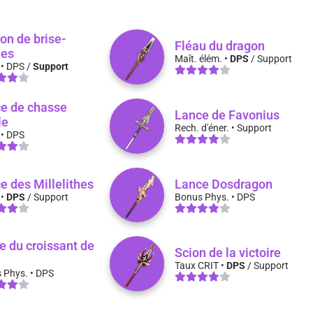
ron de brise-
Fléau du dragon
ues
Maît. élém. •
DPS
/ Support
• DPS /
Support
e de chasse
Lance de Favonius
le
Rech. d'éner. • Support
• DPS
e des Millelithes
Lance Dosdragon
 •
DPS
/ Support
Bonus Phys. • DPS
e du croissant de
Scion de la victoire
Taux CRIT •
DPS
/ Support
 Phys. • DPS