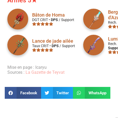
Armes 5★
Berg
Bâton de Homa
d'Az
DGT CRIT •
DPS
/ Support
Rech. 
Lumi
Lance de jade ailée
Rech. 
Taux CRIT •
DPS
/ Support
Suppo
Mise en page : Icaryu
Sources :
La Gazette de Teyvat
Facebook
Twitter
WhatsApp