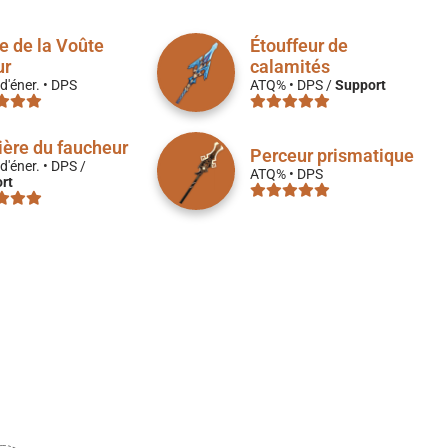
e de la Voûte
Étouffeur de
ur
calamités
d'éner. • DPS
ATQ% • DPS /
Support
ère du faucheur
Perceur prismatique
d'éner. • DPS /
ATQ% • DPS
rt