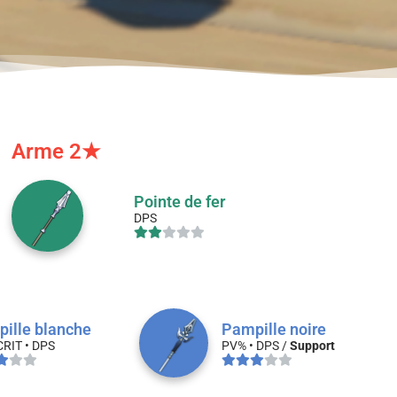
Arme 2★
Pointe de fer
DPS
ille blanche
Pampille noire
CRIT • DPS
PV% • DPS /
Support