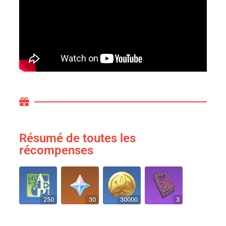
Résumé de toutes les
récompenses
250
30
30000
3