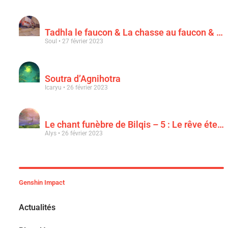
Tadhla le faucon & La chasse au faucon & Le faucon déchu
Soul
27 février 2023
Soutra d’Agnihotra
Icaryu
26 février 2023
Le chant funèbre de Bilqis – 5 : Le rêve éternel d’une luxuriance épanouie
Alys
26 février 2023
Genshin Impact
Actualités