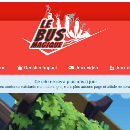
que
Genshin Impact
Jeux vidéo
Jeux d
Ce site ne sera plus mis à jour
es contenus existants restent en ligne, mais plus aucune page ni article ne sera