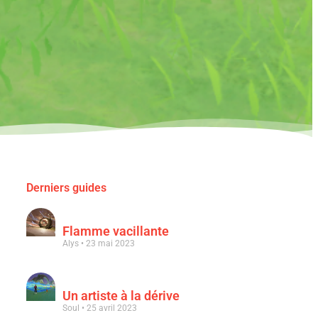
Derniers guides
Flamme vacillante
Alys
23 mai 2023
Un artiste à la dérive
Soul
25 avril 2023