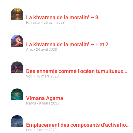
La khvarena de la moralité – 3
Ninjaster
25 avril 2023
La khvarena de la moralité – 1 et 2
Alys
24 avril 2023
Des ennemis comme l’océan tumultueux…
Soul
18 mars 2023
Vimana Agama
Icaryu
9 mars 2023
Emplacement des composants d’activation & « Au clair de la lune rouge sang »
Soul
3 mars 2023