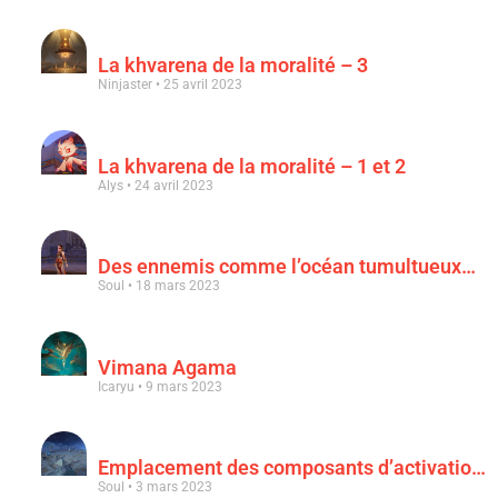
La khvarena de la moralité – 3
Ninjaster
25 avril 2023
La khvarena de la moralité – 1 et 2
Alys
24 avril 2023
Des ennemis comme l’océan tumultueux…
Soul
18 mars 2023
Vimana Agama
Icaryu
9 mars 2023
Emplacement des composants d’activation & « Au clair de la lune rouge sang »
Soul
3 mars 2023