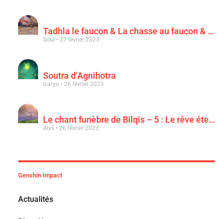
Tadhla le faucon & La chasse au faucon & Le faucon déchu
Soul
27 février 2023
Soutra d’Agnihotra
Icaryu
26 février 2023
Le chant funèbre de Bilqis – 5 : Le rêve éternel d’une luxuriance épanouie
Alys
26 février 2023
Genshin Impact
Actualités