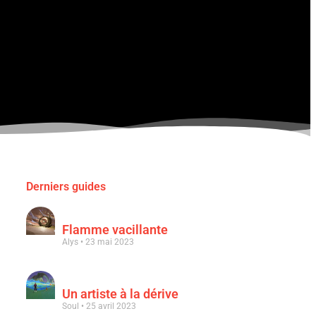
Derniers guides
Flamme vacillante
Alys
23 mai 2023
Un artiste à la dérive
Soul
25 avril 2023