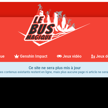
que
Genshin Impact
Jeux vidéo
Jeux d
Ce site ne sera plus mis à jour
es contenus existants restent en ligne, mais plus aucune page ni article ne sera