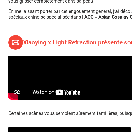
vous glisser complètement dans sa peau !
En me laissant porter par cet engouement général, j’ai décou
spéciaux chinoise spécialisée dans l’
ACG « Asian Cosplay G
Xiaoying x Light Refraction présente so
Certaines scènes vous semblent sûrement familières, puisqu