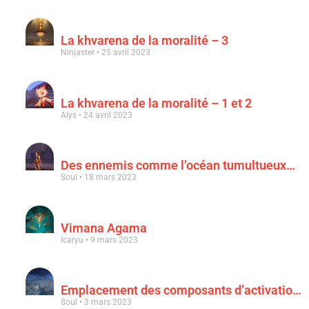
La khvarena de la moralité – 3
Ninjaster
25 avril 2023
La khvarena de la moralité – 1 et 2
Alys
24 avril 2023
Des ennemis comme l’océan tumultueux…
Soul
18 mars 2023
Vimana Agama
Icaryu
9 mars 2023
Emplacement des composants d’activation & « Au clair de la lune rouge sang »
Soul
3 mars 2023