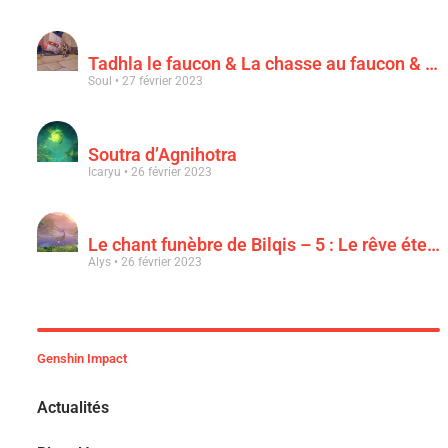
Tadhla le faucon & La chasse au faucon & Le faucon déchu
Soul
27 février 2023
Soutra d’Agnihotra
Icaryu
26 février 2023
Le chant funèbre de Bilqis – 5 : Le rêve éternel d’une luxuriance épanouie
Alys
26 février 2023
Genshin Impact
Actualités