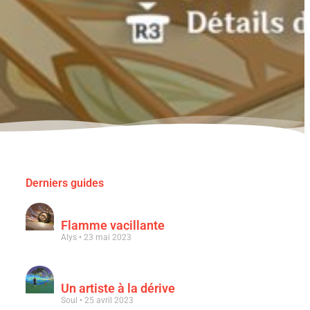
Derniers guides
Flamme vacillante
Alys
23 mai 2023
Un artiste à la dérive
Soul
25 avril 2023