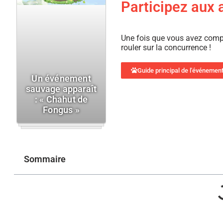
Participez aux 
Une fois que vous avez compo
rouler sur la concurrence !
Guide principal de l'événemen
Un événement
sauvage apparaît
: « Chahut de
Fongus »
Sommaire