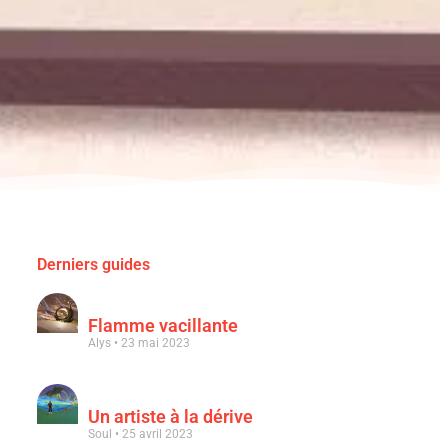
Derniers guides
Flamme vacillante
Alys
23 mai 2023
Un artiste à la dérive
Soul
25 avril 2023