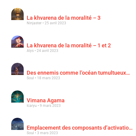
La khvarena de la moralité – 3
Ninjaster
25 avril 2023
La khvarena de la moralité – 1 et 2
Alys
24 avril 2023
Des ennemis comme l’océan tumultueux…
Soul
18 mars 2023
Vimana Agama
Icaryu
9 mars 2023
Emplacement des composants d’activation & « Au clair de la lune rouge sang »
Soul
3 mars 2023