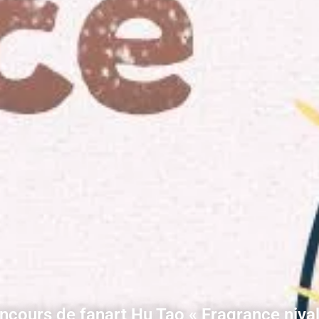
ncours de fanart Hu Tao « Fragrance nival