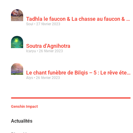
Tadhla le faucon & La chasse au faucon & Le faucon déchu
Soul
27 février 2023
Soutra d’Agnihotra
Icaryu
26 février 2023
Le chant funèbre de Bilqis – 5 : Le rêve éternel d’une luxuriance épanouie
Alys
26 février 2023
Genshin Impact
Actualités