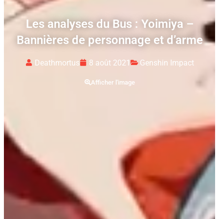
Les analyses du Bus : Yoimiya –
Bannières de personnage et d’arme
Deathmortus
8 août 2021
Genshin Impact
Afficher l'image