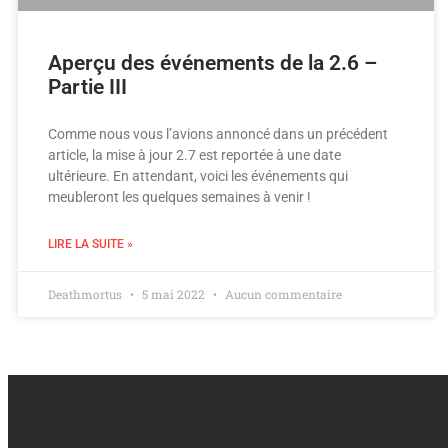
Aperçu des événements de la 2.6 –
Partie III
Comme nous vous l’avions annoncé dans un précédent
article, la mise à jour 2.7 est reportée à une date
ultérieure. En attendant, voici les événements qui
meubleront les quelques semaines à venir !
LIRE LA SUITE »
Deathmortus
5 mai 2022
Aucun commentaire