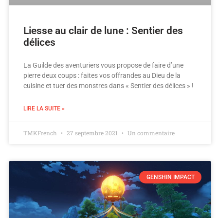
Liesse au clair de lune : Sentier des
délices
La Guilde des aventuriers vous propose de faire d’une
pierre deux coups : faites vos offrandes au Dieu de la
cuisine et tuer des monstres dans « Sentier des délices » !
LIRE LA SUITE »
TMKFrench
27 septembre 2021
Un commentaire
GENSHIN IMPACT