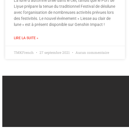
La lune d’automne brille dans le ciel, tandis que le Port de
Liyue prépare la tenue du traditionnel Festival de désilune
avec l’organisation de nombreuses activités prévues lors
des festivités. Le nouvel événement « Liesse au clair de
lune » est à présent disponible sur Genshin Impact !
LIRE LA SUITE »
TMKFrench
27 septembre 2021
Aucun commentaire