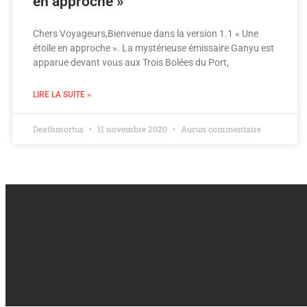
en approche »
Chers Voyageurs,Bienvenue dans la version 1.1 « Une
étoile en approche ». La mystérieuse émissaire Ganyu est
apparue devant vous aux Trois Bolées du Port,
LIRE LA SUITE »
Deathmortus
11 novembre 2020
Aucun commentaire